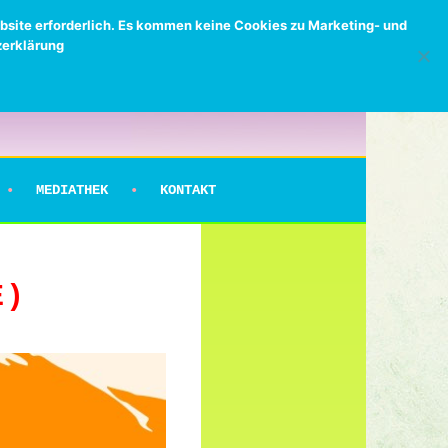
bsite erforderlich. Es kommen keine Cookies zu Marketing- und
zerklärung
MEDIATHEK
KONTAKT
E)