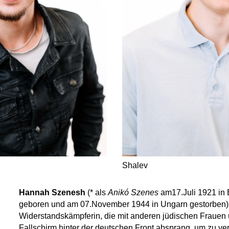
Shalev
Hannah Szenesh
(* als
Anikó Szenes
am17.Juli 1921 in
geboren und am 07.November 1944 in Ungarn gestorben) 
Widerstandskämpferin, die mit anderen jüdischen Frauen
Fallschirm hinter der deutschen Front absprang, um zu v